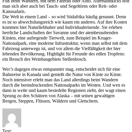
Fuß beim Wandern, mit dem Fahrrad oder Auto. Adrenalinkicks holt
man sich aber auch bei Tauch- und Segeltörns oder Reit- oder
Kanusafaris.
Die Welt in einem Land – so wird Südafrika häufig genannt. Denn
es ist so abwechslungsreich wie kaum ein anderes. Auf ihre Kosten
kommen hier Naturliebhaber und Individualreisende. Sie erleben
herrliche Landschaften der Savanne und der atemberaubenden
Küsten, eine aufregende Tierwelt, zum Beispiel im Kruger-
Nationalpark, eine moderne Infrastruktur, wenn man selbst mit dem
Fahrzeug unterwegs ist, und vor allem die Vielfältigkeit der hier
lebenden Bevölkerung. Highlight für Freunde des edlen Tropfens:
ein Besuch des Weinbaugebiets Stellenbosch.
Wer’s dagegen etwas entspannter mag, entscheidet sich für eine
Bahnreise in Kanada und genießt die Natur von Küste zu Küste.
Noch intensiver erlebt man das Land allerdings beim Wandern
durch die beeindruckenden Nationalparks im Westen. Und wen es
dann in weite und kaum besiedelte Regionen zieht, der wagt einen
Sprung zu den Schätzen von Alaska – mit seinen gewaltigen
Bergen, Steppen, Flüssen, Wäldern und Gletschern.
Text: