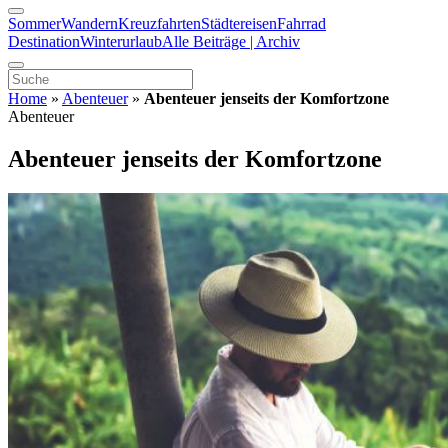
Sommer
Wandern
Kreuzfahrten
Städtereisen
Fahrrad
Destination
Winterurlaub
Alle Beiträge | Archiv
Home
»
Abenteuer
»
Abenteuer jenseits der Komfortzone
Abenteuer
Abenteuer jenseits der Komfortzone