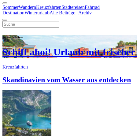
Sommer
Wandern
Kreuzfahrten
Städtereisen
Fahrrad
Destination
Winterurlaub
Alle Beiträge | Archiv
Kreuzfahrten
Schiff ahoi! Urlaub mit frischer
Kreuzfahrten
Skandinavien vom Wasser aus entdecken