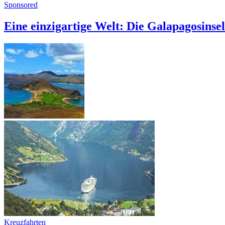
Sponsored
Eine einzigartige Welt: Die Galapagosins
Kreuzfahrten