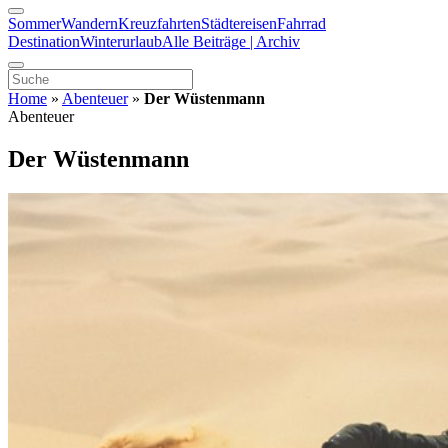
Sommer
Wandern
Kreuzfahrten
Städtereisen
Fahrrad
Destination
Winterurlaub
Alle Beiträge | Archiv
Home
»
Abenteuer
»
Der Wüstenmann
Abenteuer
Der Wüstenmann