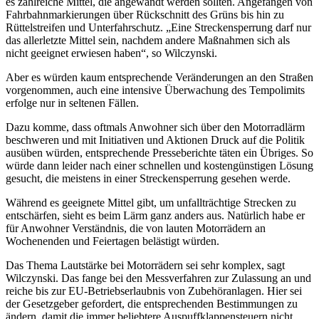
es zahlreiche Mittel, die angewandt werden sollten. Angefangen von
Fahrbahnmarkierungen über Rückschnitt des Grüns bis hin zu
Rüttelstreifen und Unterfahrschutz. „Eine Streckensperrung darf nur
das allerletzte Mittel sein, nachdem andere Maßnahmen sich als
nicht geeignet erwiesen haben“, so Wilczynski.
Aber es würden kaum entsprechende Veränderungen an den Straßen
vorgenommen, auch eine intensive Überwachung des Tempolimits
erfolge nur in seltenen Fällen.
Dazu komme, dass oftmals Anwohner sich über den Motorradlärm
beschweren und mit Initiativen und Aktionen Druck auf die Politik
ausüben würden, entsprechende Presseberichte täten ein Übriges. So
würde dann leider nach einer schnellen und kostengünstigen Lösung
gesucht, die meistens in einer Streckensperrung gesehen werde.
Während es geeignete Mittel gibt, um unfallträchtige Strecken zu
entschärfen, sieht es beim Lärm ganz anders aus. Natürlich habe er
für Anwohner Verständnis, die von lauten Motorrädern an
Wochenenden und Feiertagen belästigt würden.
Das Thema Lautstärke bei Motorrädern sei sehr komplex, sagt
Wilczynski. Das fange bei den Messverfahren zur Zulassung an und
reiche bis zur EU-Betriebserlaubnis von Zubehöranlagen. Hier sei
der Gesetzgeber gefordert, die entsprechenden Bestimmungen zu
ändern, damit die immer beliebtere Auspuffklappensteuern nicht