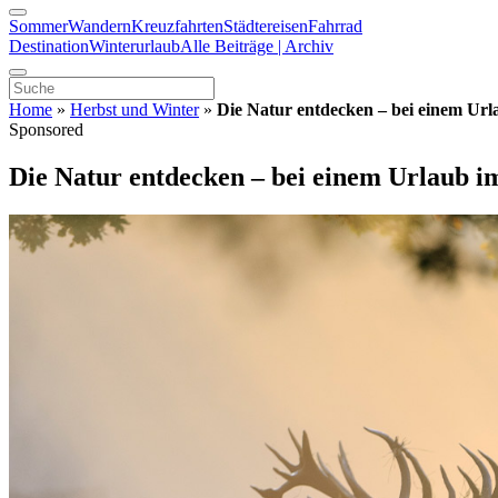
Sommer
Wandern
Kreuzfahrten
Städtereisen
Fahrrad
Destination
Winterurlaub
Alle Beiträge | Archiv
Home
»
Herbst und Winter
»
Die Natur entdecken – bei einem Url
Sponsored
Die Natur entdecken – bei einem Urlaub i