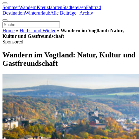
Sommer
Wandern
Kreuzfahrten
Städtereisen
Fahrrad
Destination
Winterurlaub
Alle Beiträge | Archiv
Home
»
Herbst und Winter
»
Wandern im Vogtland: Natur,
Kultur und Gastfreundschaft
Sponsored
Wandern im Vogtland: Natur, Kultur und
Gastfreundschaft