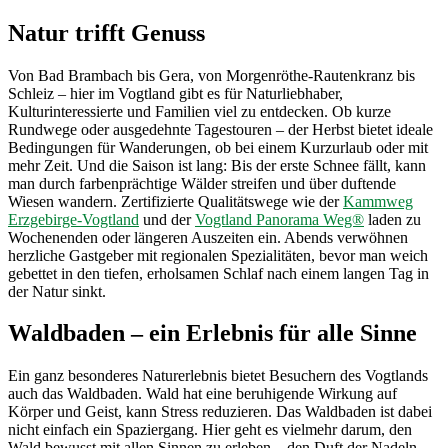
Natur trifft Genuss
Von Bad Brambach bis Gera, von Morgenröthe-Rautenkranz bis
Schleiz – hier im Vogtland gibt es für Naturliebhaber,
Kulturinteressierte und Familien viel zu entdecken. Ob kurze
Rundwege oder ausgedehnte Tagestouren – der Herbst bietet ideale
Bedingungen für Wanderungen, ob bei einem Kurzurlaub oder mit
mehr Zeit. Und die Saison ist lang: Bis der erste Schnee fällt, kann
man durch farbenprächtige Wälder streifen und über duftende
Wiesen wandern. Zertifizierte Qualitätswege wie der
Kammweg
Erzgebirge-Vogtland
und der
Vogtland Panorama Weg®
laden zu
Wochenenden oder längeren Auszeiten ein. Abends verwöhnen
herzliche Gastgeber mit regionalen Spezialitäten, bevor man weich
gebettet in den tiefen, erholsamen Schlaf nach einem langen Tag in
der Natur sinkt.
Waldbaden – ein Erlebnis für alle Sinne
Ein ganz besonderes Naturerlebnis bietet Besuchern des Vogtlands
auch das Waldbaden. Wald hat eine beruhigende Wirkung auf
Körper und Geist, kann Stress reduzieren. Das Waldbaden ist dabei
nicht einfach ein Spaziergang. Hier geht es vielmehr darum, den
Wald bewusst mit allen Sinnen zu erleben – den Duft der Nadeln