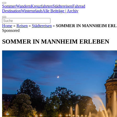
Sommer
Wandern
Kreuzfahrten
Städtereisen
Fahrrad
Destination
Winterurlaub
Alle Beiträge | Archiv
Home
»
Reisen
»
Städtereisen
»
SOMMER IN MANNHEIM ER
Sponsored
SOMMER IN MANNHEIM ERLEBEN