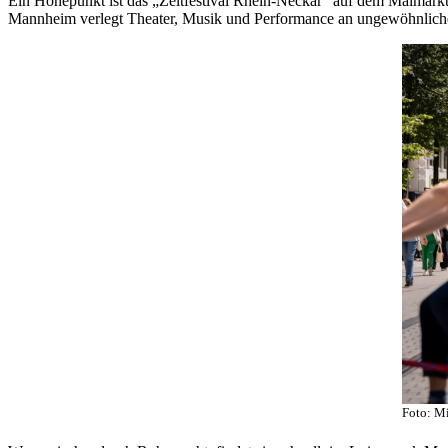
Ein Höhepunkt ist das „Zeltfestival Rhein-Neckar“ auf dem Maimarkt
Mannheim verlegt Theater, Musik und Performance an ungewöhnliche 
Foto: M