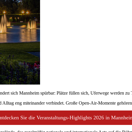
ndert sich Mannheim spürbar: Plätze füllen sich, Uferwege werden zu 
nd Alltag eng miteinander verbindet. Große Open-Air-Momente gehöre
ntdecken Sie die Veranstaltungs-Highlights 2026 in Mannhei