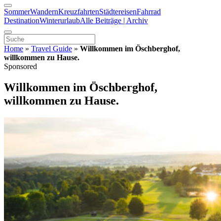
Sommer
Wandern
Kreuzfahrten
Städtereisen
Fahrrad
Destination
Winterurlaub
Alle Beiträge | Archiv
Home
»
Travel Guide
»
Willkommen im Öschberghof,
willkommen zu Hause.
Sponsored
Willkommen im Öschberghof,
willkommen zu Hause.