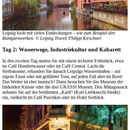
Leipzig lockt mit vielen Entdeckungen – wie zum Beispiel den
Buntgarnwerken. © Leipzig Travel/ Philipp Kirschner
Tag 2: Wasserwege, Industriekultur und Kabarett
In den zweiten Tag starten Sie mit einem leckeren Frühstück, etwa
im Café Hundertwasser oder im Café Central. Lacht die
Herbstsonne, erkunden Sie danach Leipzigs Wasserstraßen – auf
eigene Faust oder mit geführter Tour, auf jeden Fall aber im Boot!
Das Wetter ist eher launisch? Dann besuchen Sie das Museum der
bildenden Künste oder die drei GRASSI Museen. Den Mittagssnack
nehmen Sie auf der berühmten „Karli“ (Karl-Liebknecht-Straße)
ein, vielleicht im Café Puschkin oder im Hotel Seeblick.