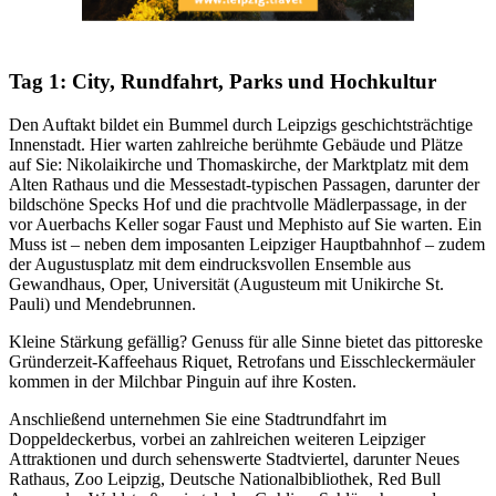
Tag 1: City, Rundfahrt, Parks und Hochkultur
Den Auftakt bildet ein Bummel durch Leipzigs geschichtsträchtige
Innenstadt. Hier warten zahlreiche berühmte Gebäude und Plätze
auf Sie: Nikolaikirche und Thomaskirche, der Marktplatz mit dem
Alten Rathaus und die Messestadt-typischen Passagen, darunter der
bildschöne Specks Hof und die prachtvolle Mädlerpassage, in der
vor Auerbachs Keller sogar Faust und Mephisto auf Sie warten. Ein
Muss ist – neben dem imposanten Leipziger Hauptbahnhof – zudem
der Augustusplatz mit dem eindrucksvollen Ensemble aus
Gewandhaus, Oper, Universität (Augusteum mit Unikirche St.
Pauli) und Mendebrunnen.
Kleine Stärkung gefällig? Genuss für alle Sinne bietet das pittoreske
Gründerzeit-Kaffeehaus Riquet, Retrofans und Eisschleckermäuler
kommen in der Milchbar Pinguin auf ihre Kosten.
Anschließend unternehmen Sie eine Stadtrundfahrt im
Doppeldeckerbus, vorbei an zahlreichen weiteren Leipziger
Attraktionen und durch sehenswerte Stadtviertel, darunter Neues
Rathaus, Zoo Leipzig, Deutsche Nationalbibliothek, Red Bull