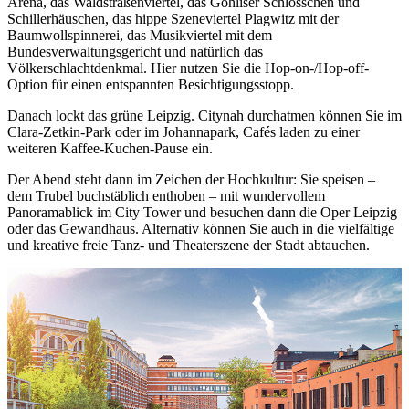
Arena, das Waldstraßenviertel, das Gohliser Schlösschen und
Schillerhäuschen, das hippe Szeneviertel Plagwitz mit der
Baumwollspinnerei, das Musikviertel mit dem
Bundesverwaltungsgericht und natürlich das
Völkerschlachtdenkmal. Hier nutzen Sie die Hop-on-/Hop-off-
Option für einen entspannten Besichtigungsstopp.
Danach lockt das grüne Leipzig. Citynah durchatmen können Sie im
Clara-Zetkin-Park oder im Johannapark, Cafés laden zu einer
weiteren Kaffee-Kuchen-Pause ein.
Der Abend steht dann im Zeichen der Hochkultur: Sie speisen –
dem Trubel buchstäblich enthoben – mit wundervollem
Panoramablick im City Tower und besuchen dann die Oper Leipzig
oder das Gewandhaus. Alternativ können Sie auch in die vielfältige
und kreative freie Tanz- und Theaterszene der Stadt abtauchen.