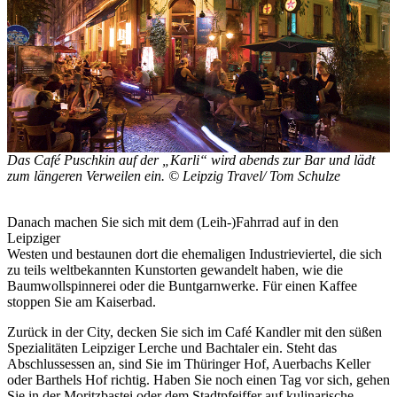
Das Café Puschkin auf der „Karli“ wird abends zur Bar und lädt
zum längeren Verweilen ein. © Leipzig Travel/ Tom Schulze
Danach machen Sie sich mit dem (Leih-)Fahrrad auf in den
Leipziger
Westen und bestaunen dort die ehemaligen Industrieviertel, die sich
zu teils weltbekannten Kunstorten gewandelt haben, wie die
Baumwollspinnerei oder die Buntgarnwerke. Für einen Kaffee
stoppen Sie am Kaiserbad.
Zurück in der City, decken Sie sich im Café Kandler mit den süßen
Spezialitäten Leipziger Lerche und Bachtaler ein. Steht das
Abschlussessen an, sind Sie im Thüringer Hof, Auerbachs Keller
oder Barthels Hof richtig. Haben Sie noch einen Tag vor sich, gehen
Sie in der Moritzbastei oder dem Stadtpfeiffer auf kulinarische