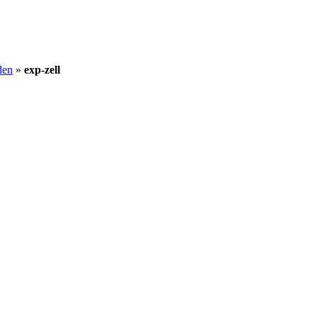
den
»
exp-zell