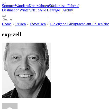
Sommer
Wandern
Kreuzfahrten
Städtereisen
Fahrrad
Destination
Winterurlaub
Alle Beiträge | Archiv
Home
»
Reisen
»
Fotoreisen
»
Die eigene Bildsprache auf Reisen fin
exp-zell