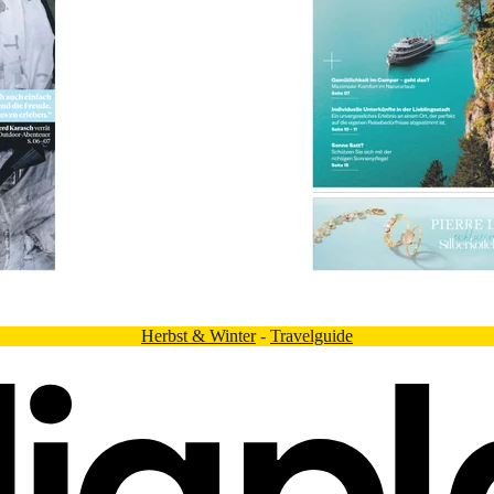
Herbst & Winter
-
Travelguide