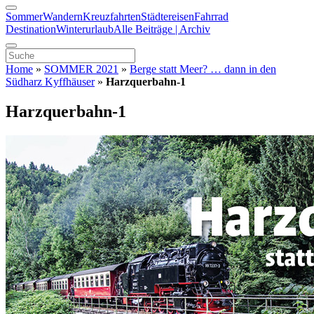
Sommer
Wandern
Kreuzfahrten
Städtereisen
Fahrrad
Destination
Winterurlaub
Alle Beiträge | Archiv
Home
»
SOMMER 2021
»
Berge statt Meer? … dann in den
Südharz Kyffhäuser
»
Harzquerbahn-1
Harzquerbahn-1